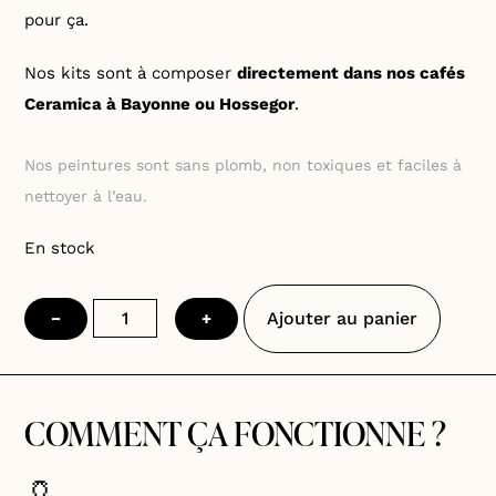
pour ça.
Nos kits sont à composer
directement dans nos cafés
Ceramica à Bayonne ou Hossegor
.
Nos peintures sont sans plomb, non toxiques et faciles à
nettoyer à l’eau.
En stock
quantité
Ajouter au panier
−
+
de
Vase
pot
COMMENT ÇA FONCTIONNE ?
🏺