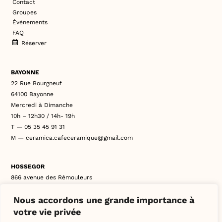
Contact
Groupes
Événements
FAQ
Réserver
BAYONNE
22 Rue Bourgneuf
64100 Bayonne
Mercredi à Dimanche
10h – 12h30 / 14h- 19h
T — 05 35 45 91 31
M — ceramica.cafeceramique@gmail.com
HOSSEGOR
866 avenue des Rémouleurs
40150 Soorts-Hossegor
Nous accordons une grande importance à
Mercredi à Lundi
10h – 12h30 / 14h- 19h
votre vie privée
T — 05 35 65 95 25