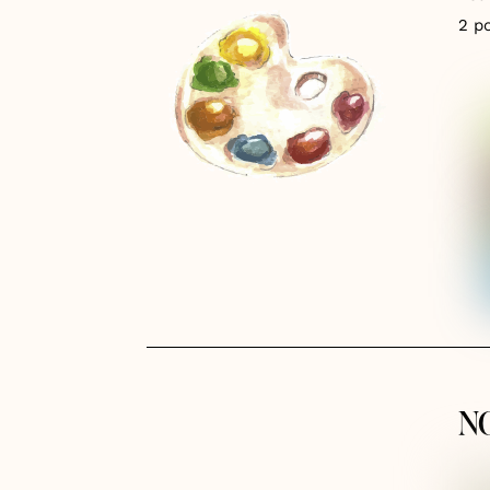
2 p
N