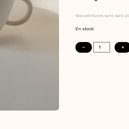
Nos peintures sont sans pl
En stock
quantité
−
+
de
Tasse
asymétrique