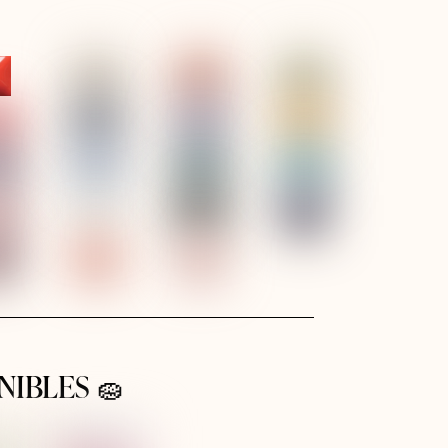
NIBLES 🧽