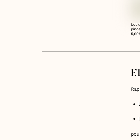
Lot 
pinc
5,90
ET
Rap
l
pou