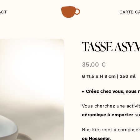
ACT
CARTE C
TASSE ASY
35,00
€
Ø 11,5 x H 8 cm | 250 ml
« Créez chez vous, nous 
Vous cherchez une activit
céramique à emporter
son
Nos kits sont à compose
ou Hossegor
.