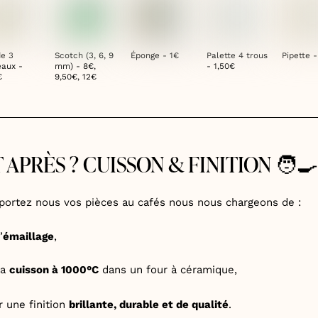
de 3
Scotch (3, 6, 9
Éponge - 1€
Palette 4 trous
Pipette 
eaux -
mm) - 8€,
- 1,50€
€
9,50€, 12€
 APRÈS ? CUISSON & FINITION 🧑‍🍳
portez nous vos pièces au cafés nous nous chargeons de :
’
émaillage
,
la
cuisson à 1000°C
dans un four à céramique,
r une finition
brillante, durable et de qualité
.