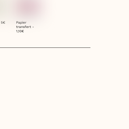
- 5€
Papier
transfert -
1,10€