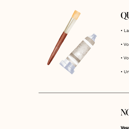
QU
• L
• V
• V
• U
N
Vous