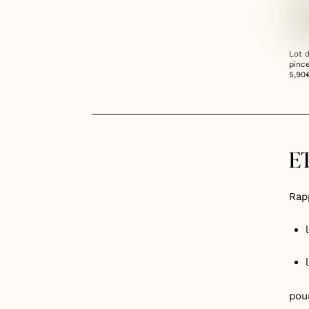
Lot 
pinc
5,90
ET
Rap
l
pou