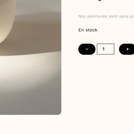
Nos peintures sont sans pl
En stock
quantité
−
+
de
Mug