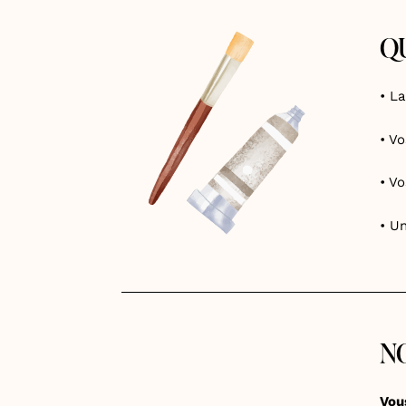
QU
• L
• V
• V
• U
N
Vous