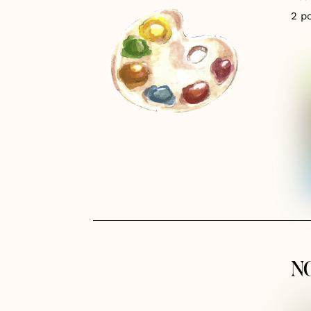
2 p
N