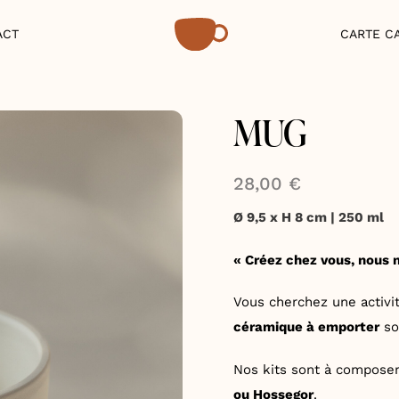
ACT
CARTE C
MUG
28,00
€
Ø 9,5 x H 8 cm | 250 ml
« Créez chez vous, nous 
Vous cherchez une activit
céramique à emporter
son
Nos kits sont à compose
ou Hossegor
.