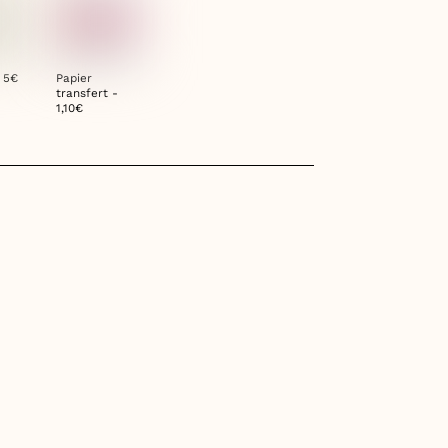
- 5€
Papier
transfert -
1,10€