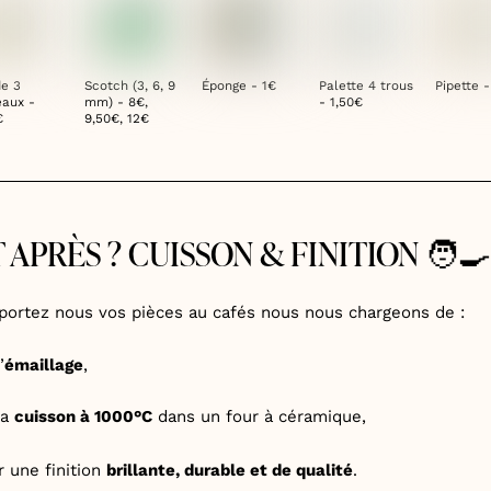
de 3
Scotch (3, 6, 9
Éponge - 1€
Palette 4 trous
Pipette 
eaux -
mm) - 8€,
- 1,50€
€
9,50€, 12€
 APRÈS ? CUISSON & FINITION 🧑‍🍳
portez nous vos pièces au cafés nous nous chargeons de :
’
émaillage
,
la
cuisson à 1000°C
dans un four à céramique,
r une finition
brillante, durable et de qualité
.