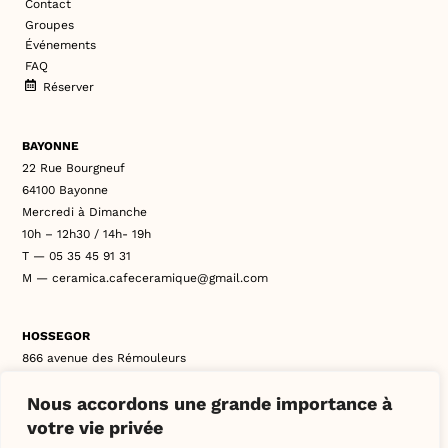
Contact
Groupes
Événements
FAQ
Réserver
BAYONNE
22 Rue Bourgneuf
64100 Bayonne
Mercredi à Dimanche
10h – 12h30 / 14h- 19h
T — 05 35 45 91 31
M — ceramica.cafeceramique@gmail.com
HOSSEGOR
866 avenue des Rémouleurs
40150 Soorts-Hossegor
Nous accordons une grande importance à
Mercredi à Lundi
10h – 12h30 / 14h- 19h
votre vie privée
T — 05 35 65 95 25