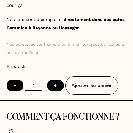
pour ça.
Nos kits sont à composer
directement dans nos cafés
Ceramica à Bayonne ou Hossegor
.
Nos peintures sont sans plomb, non toxiques et faciles à
nettoyer à l’eau.
En stock
quantité
Ajouter au panier
−
+
de
Assiette
soleil
COMMENT ÇA FONCTIONNE ?
🏺